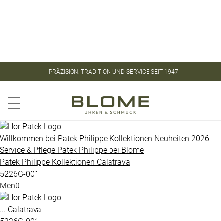
Store
Kontakt
ROLEX
ROLEX
PRÄZISION, TRADITION UND SERVICE SEIT 1947
CERTIFIED
PATEK
PRE-
PHILIPPE
OWNED
Aquanaut
PATEK
Willkommen bei
Patek Philippe
Kollektionen
Neuheiten 2026
PHILIPPE
Service & Pflege
Patek Philippe
bei
Blome
Calatrava
Patek Philippe
Kollektionen
Calatrava
UHREN
Golden
5226G-001
Menü
Ellipse
VINTAGE
Gondolo
...
Calatrava
SCHMUCK