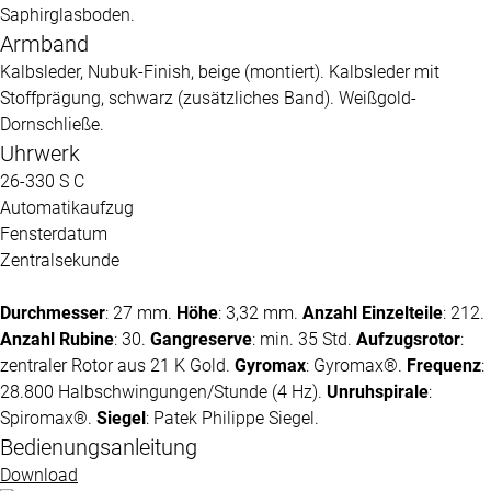
Saphirglasboden.
Armband
Kalbsleder, Nubuk-Finish, beige (montiert). Kalbsleder mit
Stoffprägung, schwarz (zusätzliches Band). Weißgold-
Dornschließe.
Uhrwerk
26-330 S C
Automatikaufzug
Fensterdatum
Zentralsekunde
Durchmesser
: 27 mm.
Höhe
: 3,32 mm.
Anzahl Einzelteile
: 212.
Anzahl Rubine
: 30.
Gangreserve
: min. 35 Std.
Aufzugsrotor
:
zentraler Rotor aus 21 K Gold.
Gyromax
: Gyromax®.
Frequenz
:
28.800 Halbschwingungen/Stunde (4 Hz).
Unruhspirale
:
Spiromax®.
Siegel
:
Patek Philippe
Siegel.
Bedienungsanleitung
Download