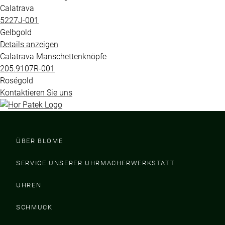
Calatrava
5227J​-001
Gelbgold
Details anzeigen
Calatrava Manschettenknöpfe
205.9107R​-001
Roségold
Kontaktieren Sie uns
ÜBER BLOME
SERVICE UNSERER UHRMACHERWERKSTATT
UHREN
SCHMUCK