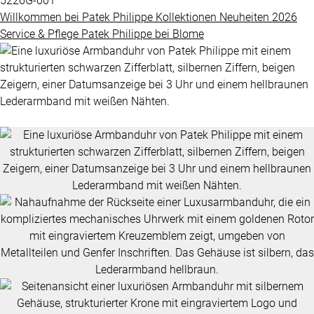
5226G-001
Grandes
Willkommen bei
Patek Philippe
Kollektionen
Neuheiten 2026
BLOME
Complications
Service & Pflege
Patek Philippe
bei
Blome
SERVICE
ÜBER
Nautilus
UNS
Twenty-
4
Impressum
Cubitus
Datenschutz
Complications
AGB
ALLE
PATEK
PHILIPPE
UHREN