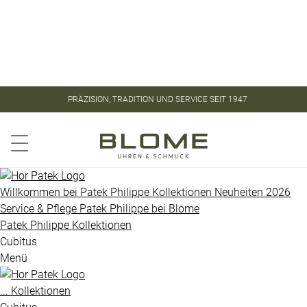
Store
Kontakt
ROLEX
ROLEX
PRÄZISION, TRADITION UND SERVICE SEIT 1947
CERTIFIED
PATEK
PRE-
PHILIPPE
OWNED
Aquanaut
PATEK
Willkommen bei
Patek Philippe
Kollektionen
Neuheiten 2026
PHILIPPE
Service & Pflege
Patek Philippe
bei
Blome
Calatrava
Patek Philippe
Kollektionen
UHREN
Golden
Cubitus
Menü
Ellipse
VINTAGE
Gondolo
...
Kollektionen
SCHMUCK