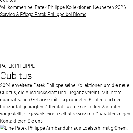
Cubitus
Grandes
Willkommen bei
Patek Philippe
Kollektionen
Neuheiten 2026
BLOME
Complications
Service & Pflege
Patek Philippe
bei
Blome
SERVICE
ÜBER
Nautilus
UNS
Twenty-
4
PATEK PHILIPPE
Impressum
Cubitus
Cubitus
Datenschutz
2024 erweiterte
Patek Philippe
seine Kollektionen um die neue
Complications
AGB
Cubitus, die Ausdruckskraft und Eleganz vereint. Mit ihrem
quadratischen Gehäuse mit abgerundeten Kanten und dem
horizontal geprägten Zifferblatt wurde sie in drei Varianten
ALLE
vorgestellt, die jeweils einen selbstbewussten Charakter zeigen.
PATEK
Kontaktieren Sie uns
PHILIPPE
UHREN