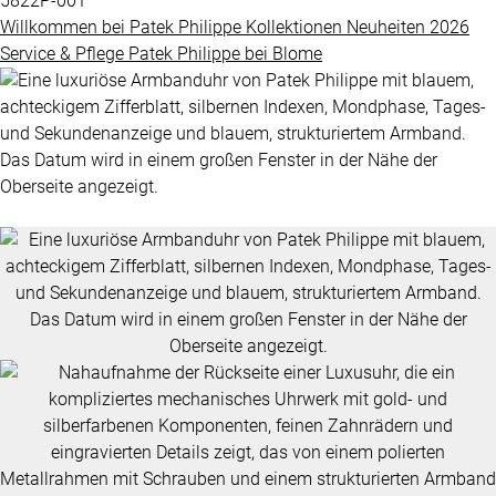
5822P-001
Grandes
Willkommen bei
Patek Philippe
Kollektionen
Neuheiten 2026
BLOME
Complications
Service & Pflege
Patek Philippe
bei
Blome
SERVICE
ÜBER
Nautilus
UNS
Twenty-
4
Impressum
Cubitus
Datenschutz
Complications
AGB
ALLE
PATEK
PHILIPPE
UHREN