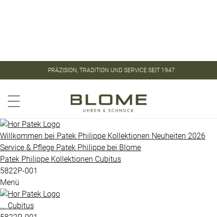
Store
Kontakt
ROLEX
ROLEX
PRÄZISION, TRADITION UND SERVICE SEIT 1947
CERTIFIED
PATEK
PRE-
PHILIPPE
OWNED
Aquanaut
PATEK
Willkommen bei
Patek Philippe
Kollektionen
Neuheiten 2026
PHILIPPE
Service & Pflege
Patek Philippe
bei
Blome
Calatrava
Patek Philippe
Kollektionen
Cubitus
UHREN
Golden
5822P-001
Menü
Ellipse
VINTAGE
Gondolo
...
Cubitus
SCHMUCK