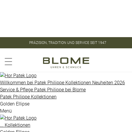
Store
Kontakt
ROLEX
ROLEX
PRÄZISION, TRADITION UND SERVICE SEIT 1947
CERTIFIED
PATEK
PRE-
PHILIPPE
OWNED
Aquanaut
PATEK
Willkommen bei
Patek Philippe
Kollektionen
Neuheiten 2026
PHILIPPE
Service & Pflege
Patek Philippe
bei
Blome
Calatrava
Patek Philippe
Kollektionen
UHREN
Golden
Golden Ellipse
Menü
Ellipse
VINTAGE
Gondolo
...
Kollektionen
SCHMUCK