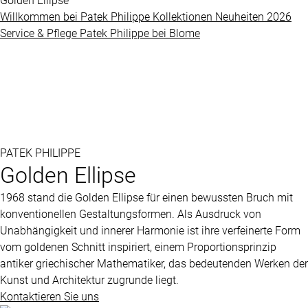
Golden Ellipse
Grandes
Willkommen bei
Patek Philippe
Kollektionen
Neuheiten 2026
BLOME
Complications
Service & Pflege
Patek Philippe
bei
Blome
SERVICE
ÜBER
Nautilus
UNS
Twenty-
4
PATEK PHILIPPE
Impressum
Golden Ellipse
Cubitus
Datenschutz
1968 stand die Golden Ellipse für einen bewussten Bruch mit
Complications
AGB
konventionellen Gestaltungsformen. Als Ausdruck von
Unabhängigkeit und innerer Harmonie ist ihre verfeinerte Form
vom goldenen Schnitt inspiriert, einem Proportionsprinzip
ALLE
antiker griechischer Mathematiker, das bedeutenden Werken der
PATEK
Kunst und Architektur zugrunde liegt.
PHILIPPE
Kontaktieren Sie uns
UHREN