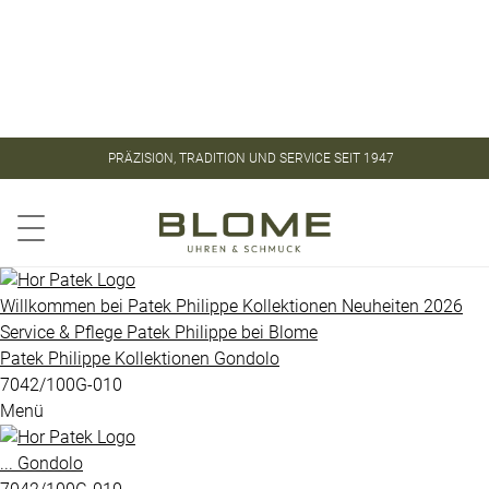
Store
Kontakt
ROLEX
ROLEX
PRÄZISION, TRADITION UND SERVICE SEIT 1947
CERTIFIED
PATEK
PRE-
PHILIPPE
OWNED
Aquanaut
PATEK
Willkommen bei
Patek Philippe
Kollektionen
Neuheiten 2026
PHILIPPE
Service & Pflege
Patek Philippe
bei
Blome
Calatrava
Patek Philippe
Kollektionen
Gondolo
UHREN
Golden
7042/100G-010
Menü
Ellipse
VINTAGE
Gondolo
...
Gondolo
SCHMUCK