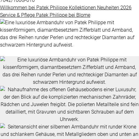
7042/100G-010
Grandes
Willkommen bei
Patek Philippe
Kollektionen
Neuheiten 2026
BLOME
Complications
Service & Pflege
Patek Philippe
bei
Blome
SERVICE
ÜBER
Nautilus
UNS
Twenty-
4
Impressum
Cubitus
Datenschutz
Complications
AGB
ALLE
PATEK
PHILIPPE
UHREN