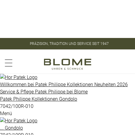
Store
Kontakt
ROLEX
ROLEX
PRÄZISION, TRADITION UND SERVICE SEIT 1947
CERTIFIED
PATEK
PRE-
PHILIPPE
OWNED
Aquanaut
PATEK
Willkommen bei
Patek Philippe
Kollektionen
Neuheiten 2026
PHILIPPE
Service & Pflege
Patek Philippe
bei
Blome
Calatrava
Patek Philippe
Kollektionen
Gondolo
UHREN
Golden
7042/100R-010
Menü
Ellipse
VINTAGE
Gondolo
...
Gondolo
SCHMUCK