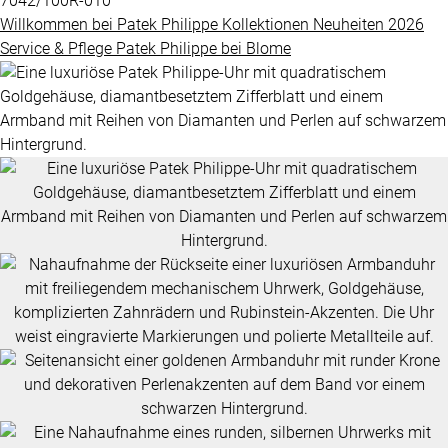
7042/100R-010
Grandes
Willkommen bei
Patek Philippe
Kollektionen
Neuheiten 2026
BLOME
Complications
Service & Pflege
Patek Philippe
bei
Blome
SERVICE
ÜBER
Nautilus
UNS
Twenty-
4
Impressum
Cubitus
Datenschutz
Complications
AGB
ALLE
PATEK
PHILIPPE
UHREN