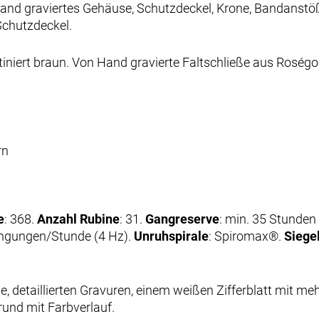
and graviertes Gehäuse, Schutzdeckel, Krone, Bandanstö
Schutzdeckel.
tiniert braun. Von Hand gravierte Faltschließe aus Roségo
rn
e
: 368.
Anzahl Rubine
: 31.
Gangreserve
: min. 35 Stunde
ingungen/Stunde (4 Hz).
Unruhspirale
: Spiromax®.
Siege