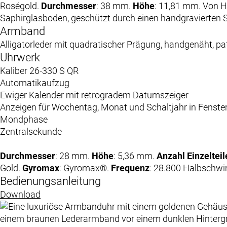
Roségold.
Durchmesser
: 38 mm.
Höhe
: 11,81 mm. Von H
Saphirglasboden, geschützt durch einen handgravierten 
Armband
Alligatorleder mit quadratischer Prägung, handgenäht, pa
Uhrwerk
Kaliber 26-330 S QR
Automatikaufzug
Ewiger Kalender mit retrogradem Datumszeiger
Anzeigen für Wochentag, Monat und Schaltjahr in Fenste
Mondphase
Zentralsekunde
Durchmesser
: 28 mm.
Höhe
: 5,36 mm.
Anzahl Einzelteil
Gold.
Gyromax
: Gyromax®.
Frequenz
: 28.800 Halbschw
Bedienungsanleitung
Download