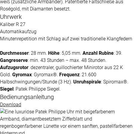
weiß (zusätzliche Armbänder). Patentierte Faltschließe aus
Roségold, mit Diamanten besetzt.
Uhrwerk
Kaliber R 27
Automatikaufzug
Minutenrepetition mit Schlag auf zwei traditionelle Klangfedern
Durchmesser
: 28 mm.
Höhe
: 5,05 mm.
Anzahl Rubine
: 39.
Gangreserve
: min. 43 Stunden – max. 48 Stunden.
Aufzugsrotor
: dezentraler, guillochierter Minirotor aus 22 K
Gold.
Gyromax
: Gyromax®.
Frequenz
: 21.600
Halbschwingungen/Stunde (3 Hz).
Unruhspirale
: Spiromax®.
Siegel
:
Patek Philippe
Siegel.
Bedienungsanleitung
Download