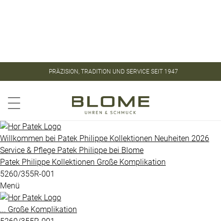
Store
Kontakt
ROLEX
ROLEX
PRÄZISION, TRADITION UND SERVICE SEIT 1947
CERTIFIED
PATEK
PRE-
PHILIPPE
OWNED
Aquanaut
PATEK
Willkommen bei
Patek Philippe
Kollektionen
Neuheiten 2026
PHILIPPE
Service & Pflege
Patek Philippe
bei
Blome
Calatrava
Patek Philippe
Kollektionen
Große Komplikation
UHREN
Golden
5260/355R-001
Menü
Ellipse
VINTAGE
Gondolo
...
Große Komplikation
SCHMUCK