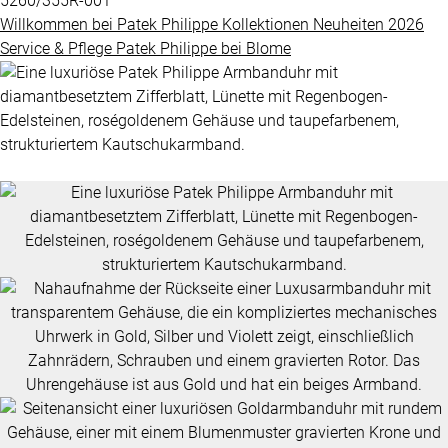
5260/355R-001
Grandes
Willkommen bei
Patek Philippe
Kollektionen
Neuheiten 2026
BLOME
Complications
Service & Pflege
Patek Philippe
bei
Blome
SERVICE
ÜBER
Nautilus
UNS
Twenty-
4
Impressum
Cubitus
Datenschutz
Complications
AGB
ALLE
PATEK
PHILIPPE
UHREN