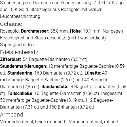
Stundenring mit Diamanten in Schneefassung. Zifferblattträger
aus 18 K Gold. Stabzeiger aus Roségold mit weißer
Leuchtbeschichtung.
Gehäuse
Roségold.
Durchmesser
: 38,8 mm.
Höhe
: 10,1 mm. Nur gegen
Feuchtigkeit und Staub geschützt (nicht wasserdicht).
Saphirglasboden.
Edelsteinbesatz
Zifferblatt
: 54 Baguette-Diamanten (3,52 ct).
Stundenmarkierungen
: 12 mehrfarbige Baguette-Saphire (0,59
ct).
Stundenring
: 160 Diamanten (0,72 ct).
Lünette
: 40
mehrfarbige Baguette-Saphire (2,6 ct) und 40 Baguette-
Diamanten (2,85 ct).
Bandanstöße
: 8 Baguette-Diamanten (0,58
ct).
Faltschließe
: 10 Baguette-Diamanten (0,36 ct). Insgesamt
52 mehrfarbige Baguette-Saphire (3,19 ct), 112 Baguette-
Diamanten (7,31 ct) und 160 Brillanten (0,72 ct)
Armband
Verbundmaterial, beige (montiert). Verbundmaterial, rot und