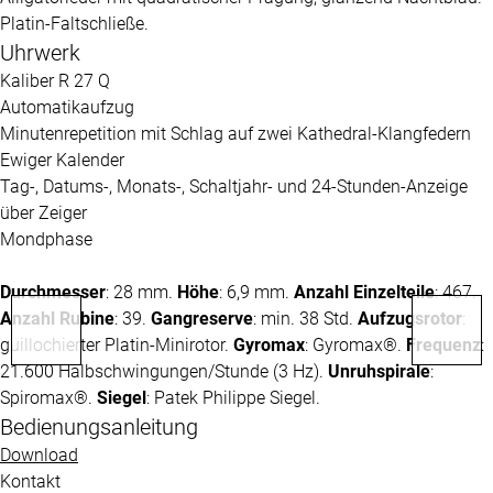
Platin-Faltschließe.
Uhrwerk
Kaliber R 27 Q
Automatikaufzug
Minutenrepetition mit Schlag auf zwei Kathedral-Klangfedern
Ewiger Kalender
Tag-, Datums-, Monats-, Schaltjahr- und 24-Stunden-Anzeige
über Zeiger
Mondphase
Durchmesser
: 28 mm.
Höhe
: 6,9 mm.
Anzahl Einzelteile
: 467.
Anzahl Rubine
: 39.
Gangreserve
: min. 38 Std.
Aufzugsrotor
:
guillochierter Platin-Minirotor.
Gyromax
: Gyromax®.
Frequenz
:
21.600 Halbschwingungen/Stunde (3 Hz).
Unruhspirale
:
Spiromax®.
Siegel
:
Patek Philippe
Siegel.
Bedienungsanleitung
Download
Kontakt
Wie können wir Ihnen behilflich sein?