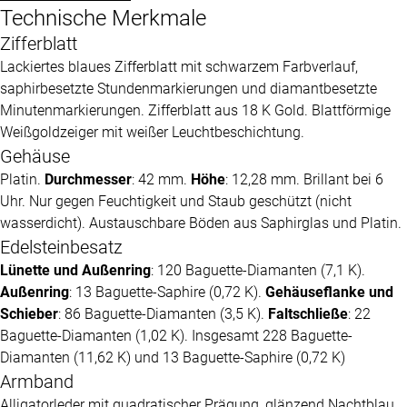
Technische Merkmale
Zifferblatt
Lackiertes blaues Zifferblatt mit schwarzem Farbverlauf,
saphirbesetzte Stundenmarkierungen und diamantbesetzte
Minutenmarkierungen. Zifferblatt aus 18 K Gold. Blattförmige
Weißgoldzeiger mit weißer Leuchtbeschichtung.
Gehäuse
Platin.
Durchmesser
: 42 mm.
Höhe
: 12,28 mm. Brillant bei 6
Uhr. Nur gegen Feuchtigkeit und Staub geschützt (nicht
wasserdicht). Austauschbare Böden aus Saphirglas und Platin.
Edelsteinbesatz
Lünette und Außenring
: 120 Baguette-Diamanten (7,1 K).
Außenring
: 13 Baguette-Saphire (0,72 K).
Gehäuseflanke und
Schieber
: 86 Baguette-Diamanten (3,5 K).
Faltschließe
: 22
Baguette-Diamanten (1,02 K). Insgesamt 228 Baguette-
Diamanten (11,62 K) und 13 Baguette-Saphire (0,72 K)
Armband
Alligatorleder mit quadratischer Prägung, glänzend Nachtblau.