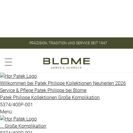
Store
Kontakt
ROLEX
ROLEX
PRÄZISION, TRADITION UND SERVICE SEIT 1947
CERTIFIED
PATEK
PRE-
PHILIPPE
OWNED
Aquanaut
PATEK
Willkommen bei
Patek Philippe
Kollektionen
Neuheiten 2026
PHILIPPE
Service & Pflege
Patek Philippe
bei
Blome
Calatrava
Patek Philippe
Kollektionen
Große Komplikation
UHREN
Golden
5374/400P-001
Menü
Ellipse
VINTAGE
Gondolo
...
Große Komplikation
SCHMUCK