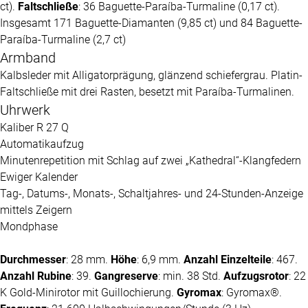
ct).
Faltschließe
: 36 Baguette-Paraíba-Turmaline (0,17 ct).
Insgesamt 171 Baguette-Diamanten (9,85 ct) und 84 Baguette-
Paraíba-Turmaline (2,7 ct)
Armband
Kalbsleder mit Alligatorprägung, glänzend schiefergrau. Platin-
Faltschließe mit drei Rasten, besetzt mit Paraíba-Turmalinen.
Uhrwerk
Kaliber R 27 Q
Automatikaufzug
Minutenrepetition mit Schlag auf zwei „Kathedral“-Klangfedern
Ewiger Kalender
Tag-, Datums-, Monats-, Schaltjahres- und 24-Stunden-Anzeige
mittels Zeigern
Mondphase
Durchmesser
: 28 mm.
Höhe
: 6,9 mm.
Anzahl Einzelteile
: 467.
Anzahl Rubine
: 39.
Gangreserve
: min. 38 Std.
Aufzugsrotor
: 22
K Gold-Minirotor mit Guillochierung.
Gyromax
: Gyromax®.