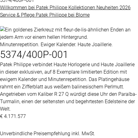
5374/400P-001
Grandes
Willkommen bei
Patek Philippe
Kollektionen
Neuheiten 2026
BLOME
Complications
Service & Pflege
Patek Philippe
bei
Blome
SERVICE
ÜBER
Nautilus
UNS
Minutenrepetition. Ewiger Kalender. Haute Joaillerie.
5374/400P-001
Twenty-
4
Patek Philippe
verbindet Haute Horlogerie und Haute Joaillerie
in dieser exklusiven, auf 8 Exemplare limitierten Edition mit
Impressum
Cubitus
ewigem Kalender und Minutenrepetition. Das Platingehäuse
Datenschutz
rahmt ein Zifferblatt aus weißem balinesischem Perlmutt.
Complications
Angetrieben vom Kaliber R 27 Q würdigt diese Uhr den Paraíba-
AGB
Turmalin, einen der seltensten und begehrtesten Edelsteine der
Welt.
ALLE
€ 4.171.577
PATEK
PHILIPPE
Unverbindliche Preisempfehlung inkl. MwSt.
UHREN