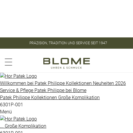
Store
Kontakt
ROLEX
ROLEX
PRÄZISION, TRADITION UND SERVICE SEIT 1947
CERTIFIED
PATEK
PRE-
PHILIPPE
OWNED
Aquanaut
PATEK
Willkommen bei
Patek Philippe
Kollektionen
Neuheiten 2026
PHILIPPE
Service & Pflege
Patek Philippe
bei
Blome
Calatrava
Patek Philippe
Kollektionen
Große Komplikation
UHREN
Golden
6301P-001
Menü
Ellipse
VINTAGE
Gondolo
...
Große Komplikation
SCHMUCK