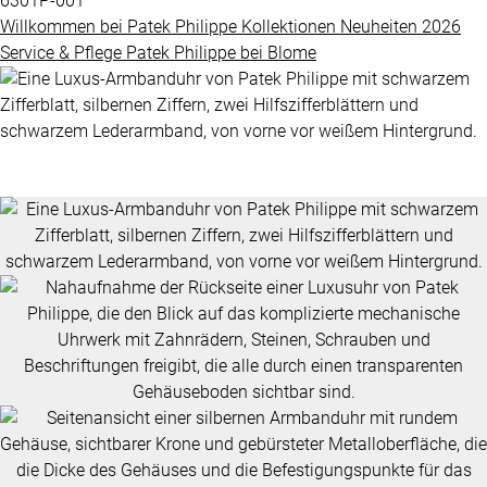
6301P-001
Grandes
Willkommen bei
Patek Philippe
Kollektionen
Neuheiten 2026
BLOME
Complications
Service & Pflege
Patek Philippe
bei
Blome
SERVICE
ÜBER
Nautilus
UNS
Twenty-
4
Impressum
Cubitus
Datenschutz
Complications
AGB
ALLE
PATEK
PHILIPPE
UHREN