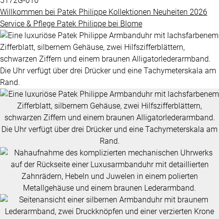
5172G-010
Grandes
Willkommen bei
Patek Philippe
Kollektionen
Neuheiten 2026
BLOME
Complications
Service & Pflege
Patek Philippe
bei
Blome
SERVICE
ÜBER
Nautilus
UNS
Twenty-
4
Impressum
Cubitus
Datenschutz
Complications
AGB
ALLE
PATEK
PHILIPPE
UHREN