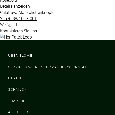
Roségold
Details anzeigen
Calatrava Manschettenknöpfe
205.9088​/100G​-001
Weißgold
Kontaktieren Sie uns
ÜBER BLOME
SERVICE UNSERER UHRMACHERWERKSTATT
UHREN
SCHMUCK
TRADE-IN
AKTUELLES