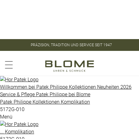
Store
Kontakt
ROLEX
ROLEX
PRÄZISION, TRADITION UND SERVICE SEIT 1947
CERTIFIED
PATEK
PRE-
PHILIPPE
OWNED
Aquanaut
PATEK
Willkommen bei
Patek Philippe
Kollektionen
Neuheiten 2026
PHILIPPE
Service & Pflege
Patek Philippe
bei
Blome
Calatrava
Patek Philippe
Kollektionen
Komplikation
UHREN
Golden
5172G-010
Menü
Ellipse
VINTAGE
Gondolo
...
Komplikation
SCHMUCK