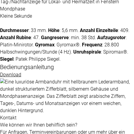
Tag-/Nachtanzeige für Lokal- und Heimatzeit in Fenstern
Mondphase
Kleine Sekunde
Durchmesser
: 33 mm.
Höhe
: 5,6 mm.
Anzahl Einzelteile
: 409.
Anzahl Rubine
: 47.
Gangreserve
: min. 38 Std.
Aufzugsrotor
:
Platin-Minirotor.
Gyromax
: Gyromax®.
Frequenz
: 28.800
Halbschwingungen/Stunde (4 Hz).
Unruhspirale
: Spiromax®.
Siegel
:
Patek Philippe
Siegel.
Bedienungsanleitung
Download
Kontakt
Wie können wir Ihnen behilflich sein?
Für Anfragen, Terminvereinbarungen oder um mehr über ein