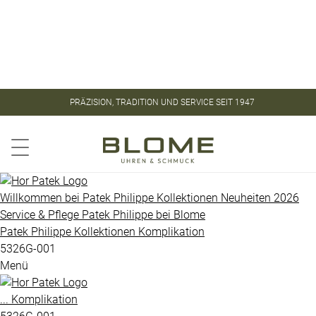
Store
Kontakt
ROLEX
ROLEX
PRÄZISION, TRADITION UND SERVICE SEIT 1947
CERTIFIED
PATEK
PRE-
PHILIPPE
OWNED
Aquanaut
PATEK
Willkommen bei
Patek Philippe
Kollektionen
Neuheiten 2026
PHILIPPE
Service & Pflege
Patek Philippe
bei
Blome
Calatrava
Patek Philippe
Kollektionen
Komplikation
UHREN
Golden
5326G-001
Menü
Ellipse
VINTAGE
Gondolo
...
Komplikation
SCHMUCK