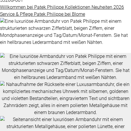
5326G-001
Grandes
Willkommen bei
Patek Philippe
Kollektionen
Neuheiten 2026
BLOME
Complications
Service & Pflege
Patek Philippe
bei
Blome
SERVICE
ÜBER
Nautilus
UNS
Twenty-
4
Impressum
Cubitus
Datenschutz
Complications
AGB
ALLE
PATEK
PHILIPPE
UHREN