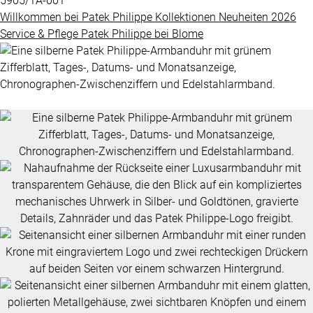
5905/1A-001
Grandes
Willkommen bei
Patek Philippe
Kollektionen
Neuheiten 2026
BLOME
Complications
Service & Pflege
Patek Philippe
bei
Blome
SERVICE
ÜBER
Nautilus
UNS
Twenty-
4
Impressum
Cubitus
Datenschutz
Complications
AGB
ALLE
PATEK
PHILIPPE
UHREN