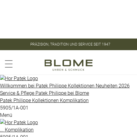
Store
Kontakt
ROLEX
ROLEX
PRÄZISION, TRADITION UND SERVICE SEIT 1947
CERTIFIED
PATEK
PRE-
PHILIPPE
OWNED
Aquanaut
PATEK
Willkommen bei
Patek Philippe
Kollektionen
Neuheiten 2026
PHILIPPE
Service & Pflege
Patek Philippe
bei
Blome
Calatrava
Patek Philippe
Kollektionen
Komplikation
UHREN
Golden
5905/1A-001
Menü
Ellipse
VINTAGE
Gondolo
...
Komplikation
SCHMUCK