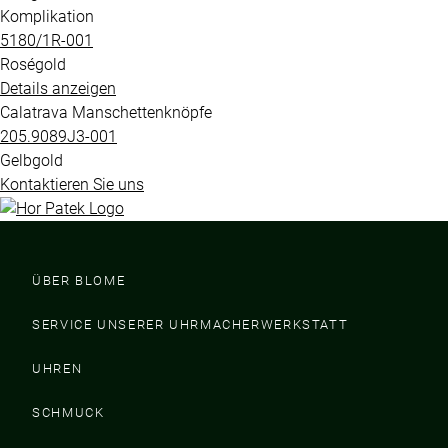
Komplikation
5180​/1R​-001
Roségold
Details anzeigen
Calatrava Manschettenknöpfe
205.9089J3​-001
Gelbgold
Kontaktieren Sie uns
ÜBER BLOME
SERVICE UNSERER UHRMACHERWERKSTATT
UHREN
SCHMUCK