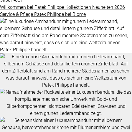
5930P-001
Grandes
Willkommen bei
Patek Philippe
Kollektionen
Neuheiten 2026
BLOME
Complications
Service & Pflege
Patek Philippe
bei
Blome
SERVICE
ÜBER
Nautilus
UNS
Twenty-
4
Impressum
Cubitus
Datenschutz
Complications
AGB
ALLE
PATEK
PHILIPPE
UHREN