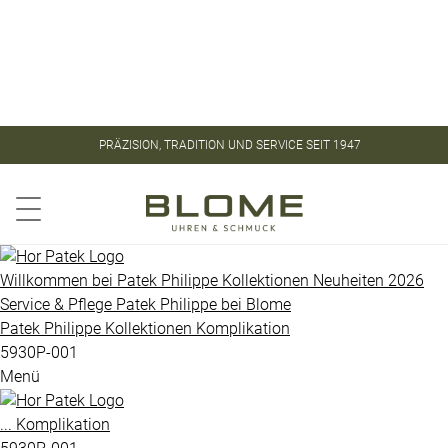
Store
Kontakt
ROLEX
ROLEX
PRÄZISION, TRADITION UND SERVICE SEIT 1947
CERTIFIED
PATEK
PRE-
PHILIPPE
OWNED
Aquanaut
PATEK
Willkommen bei
Patek Philippe
Kollektionen
Neuheiten 2026
PHILIPPE
Service & Pflege
Patek Philippe
bei
Blome
Calatrava
Patek Philippe
Kollektionen
Komplikation
UHREN
Golden
5930P-001
Menü
Ellipse
VINTAGE
Gondolo
...
Komplikation
SCHMUCK