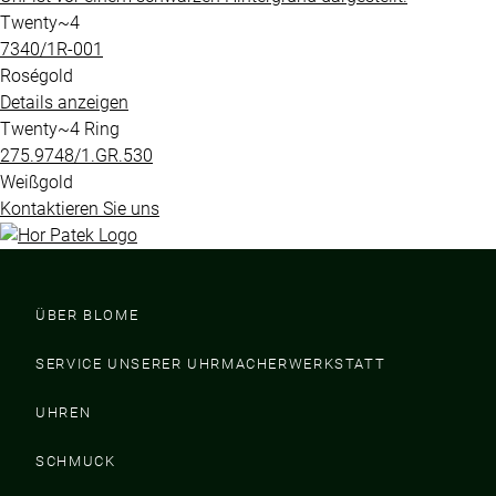
Twenty~4
7340​/1R​-001
Roségold
Details anzeigen
Twenty~4 Ring
275.9748​/1.GR.530
Weißgold
Kontaktieren Sie uns
ÜBER BLOME
SERVICE UNSERER UHRMACHERWERKSTATT
UHREN
SCHMUCK