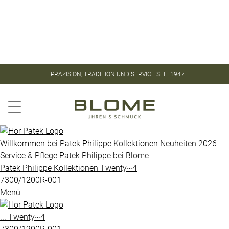
Store
Kontakt
ROLEX
ROLEX
PRÄZISION, TRADITION UND SERVICE SEIT 1947
CERTIFIED
PATEK
PRE-
PHILIPPE
OWNED
Aquanaut
PATEK
Willkommen bei
Patek Philippe
Kollektionen
Neuheiten 2026
PHILIPPE
Service & Pflege
Patek Philippe
bei
Blome
Calatrava
Patek Philippe
Kollektionen
Twenty~4
UHREN
Golden
7300/1200R-001
Menü
Ellipse
VINTAGE
Gondolo
...
Twenty~4
SCHMUCK