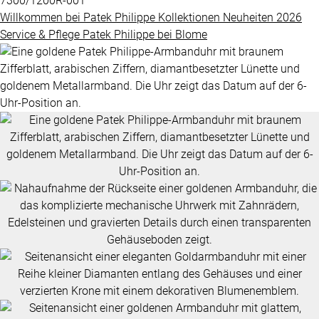
7300/1200R-001
Grandes
Willkommen bei
Patek Philippe
Kollektionen
Neuheiten 2026
BLOME
Complications
Service & Pflege
Patek Philippe
bei
Blome
SERVICE
ÜBER
Nautilus
UNS
Twenty-
4
Impressum
Cubitus
Datenschutz
Complications
AGB
ALLE
PATEK
PHILIPPE
UHREN