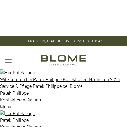
Store
Kontakt
ROLEX
ROLEX
PRÄZISION, TRADITION UND SERVICE SEIT 1947
CERTIFIED
PATEK
PRE-
PHILIPPE
OWNED
Aquanaut
PATEK
Willkommen bei
Patek Philippe
Kollektionen
Neuheiten 2026
PHILIPPE
Service & Pflege
Patek Philippe
bei
Blome
Calatrava
Patek Philippe
UHREN
Golden
Kontaktieren Sie uns
Menü
Ellipse
VINTAGE
Gondolo
Patek Philippe
SCHMUCK