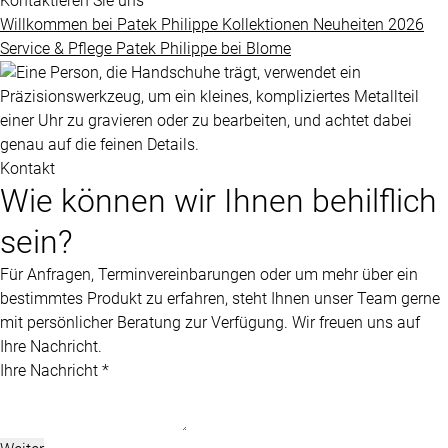
Kontaktieren Sie uns
Grandes
Willkommen bei
Patek Philippe
Kollektionen
Neuheiten 2026
BLOME
Complications
Service & Pflege
Patek Philippe
bei
Blome
SERVICE
ÜBER
Nautilus
UNS
Kontakt
Twenty-
Wie können wir Ihnen behilflich
4
sein?
Impressum
Cubitus
Datenschutz
Für Anfragen, Terminvereinbarungen oder um mehr über ein
Complications
bestimmtes Produkt zu erfahren, steht Ihnen unser Team gerne
AGB
mit persönlicher Beratung zur Verfügung. Wir freuen uns auf
Ihre Nachricht.
Ihre Nachricht *
ALLE
PATEK
PHILIPPE
UHREN